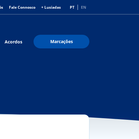
ós
Fale Connosco
+ Lusíadas
PT
EN
Marcações
Acordos