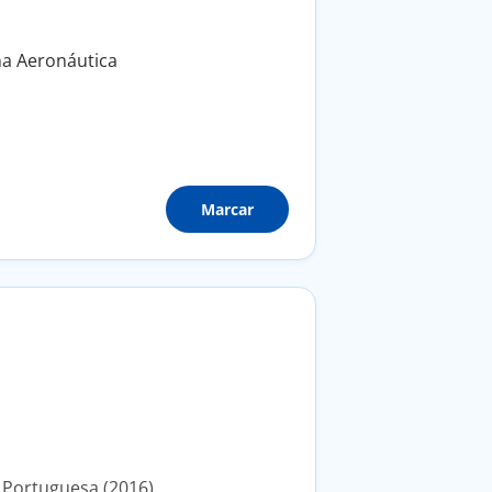
na Aeronáutica
Marcar
Portuguesa (2016).