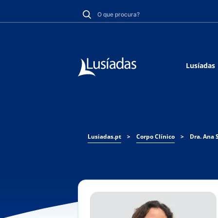
Lusíadas
Lusiadas.pt
>
Corpo Clínico
>
Dra. Ana 