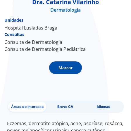
Dra. Catarina Vilarinho
Dermatologia
Doc
Unidades
ínica
Hospital Lusíadas Braga
Consultas
Consulta de Dermatologia
ug
Consulta de Dermatologia Pediátrica
s Sport
Marcar
e a nós
EN
Áreas de interesse
Breve CV
Idiomas
Eczemas, dermatite atópica, acne, psoríase, rosácea,
nevos melanocíticos (sinais), cancro cutâneo