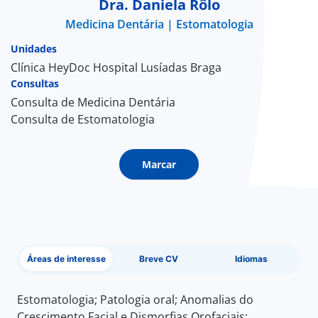
Dra. Daniela Rôlo
Medicina Dentária
Estomatologia
Doc
Unidades
ínica
Clínica HeyDoc Hospital Lusíadas Braga
Consultas
Consulta de Medicina Dentária
ug
Consulta de Estomatologia
s Sport
Marcar
e a nós
EN
Áreas de interesse
Breve CV
Idiomas
Estomatologia; Patologia oral; Anomalias do
Crescimento Facial e Dismorfias Orofaciais;