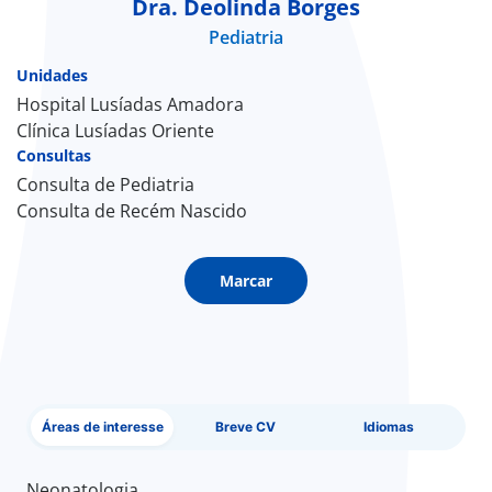
Dra. Deolinda Borges
Pediatria
Doc
Unidades
ínica
Hospital Lusíadas Amadora
Clínica Lusíadas Oriente
Consultas
ug
Consulta de Pediatria
Consulta de Recém Nascido
s Sport
e a nós
Marcar
EN
Áreas de interesse
Breve CV
Idiomas
Neonatologia