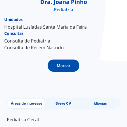
Dra. Joana Pinho
Pediatria
Doc
Unidades
ínica
Hospital Lusíadas Santa Maria da Feira
Consultas
Consulta de Pediatria
ug
Consulta de Recém Nascido
s Sport
Marcar
e a nós
EN
Áreas de interesse
Breve CV
Idiomas
Pediatria Geral