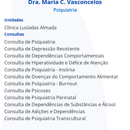
Dra. Maria C. Vasconcelos
Psiquiatria
Doc
Unidades
ínica
Clínica Lusíadas Almada
Consultas
Consulta de Psiquiatria
ug
Consulta de Depressão Resistente
Consulta de Dependências Comportamentais
s Sport
Consulta de Hiperatividade e Défice de Atenção
Consulta de Psiquiatria - Insónia
e a nós
Consulta de Doenças do Comportamento Alimentar
Consulta de Psiquiatria - Burnout
EN
Consulta de Psicoses
Consulta de Psiquiatria Perinatal
Consulta de Dependências de Substâncias e Álcool
Consulta de Adições e Dependências
Consulta de Psiquiatria Transcultural