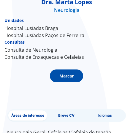
Dra. Marta Lopes
Neurologia
Doc
Unidades
ínica
Hospital Lusíadas Braga
Hospital Lusíadas Paços de Ferreira
Consultas
ug
Consulta de Neurologia
Consulta de Enxaquecas e Cefaleias
s Sport
e a nós
Marcar
EN
Áreas de interesse
Breve CV
Idiomas
Neurologia Geral; Cefaleias (Cefaleia de tensão,