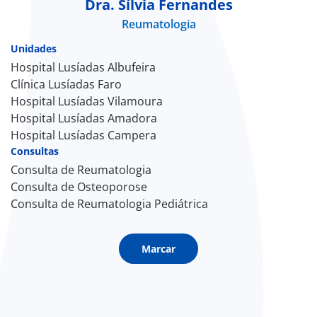
Dra. Sílvia Fernandes
Reumatologia
Doc
Unidades
ínica
Hospital Lusíadas Albufeira
Clínica Lusíadas Faro
Hospital Lusíadas Vilamoura
ug
Hospital Lusíadas Amadora
Hospital Lusíadas Campera
s Sport
Consultas
Consulta de Reumatologia
e a nós
Consulta de Osteoporose
Consulta de Reumatologia Pediátrica
EN
Marcar