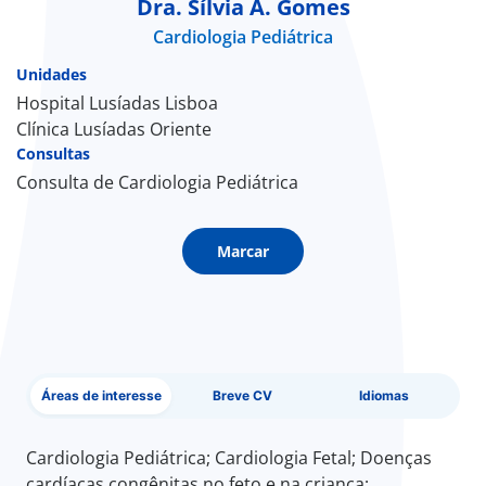
Dra. Sílvia A. Gomes
Cardiologia Pediátrica
Doc
Unidades
ínica
Hospital Lusíadas Lisboa
Clínica Lusíadas Oriente
Consultas
ug
Consulta de Cardiologia Pediátrica
s Sport
Marcar
e a nós
EN
Áreas de interesse
Breve CV
Idiomas
Cardiologia Pediátrica; Cardiologia Fetal; Doenças
cardíacas congênitas no feto e na criança;