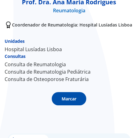
Prof. Dra. Ana Maria Rodrigues
Reumatologia
Doc
Coordenador de Reumatologia: Hospital Lusíadas Lisboa
ínica
Unidades
ug
Hospital Lusíadas Lisboa
Consultas
s Sport
Consulta de Reumatologia
Consulta de Reumatologia Pediátrica
e a nós
Consulta de Osteoporose Fraturária
EN
Marcar