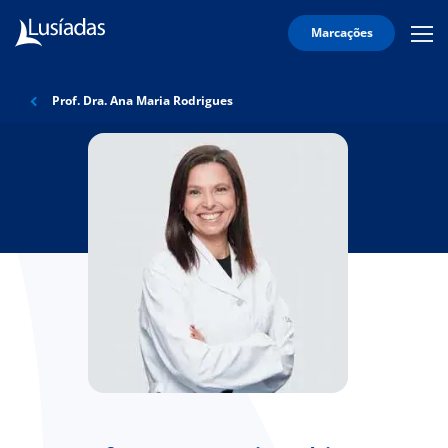
Marcações
Mobi
Men
Lusíadas
Icon
Hospitais
Prof. Dra. Ana Maria Rodrigues
e
Clínicas
Corpo
Clínico
Especialidades
Acordos
onnosco
íadas