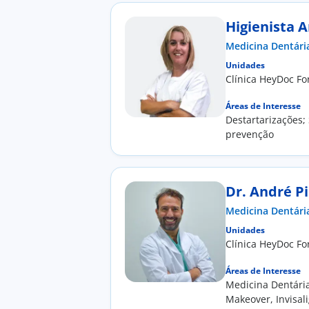
Higienista A
Medicina Dentári
Unidades
Clínica HeyDoc F
Áreas de Interesse
Destartarizações;
prevenção
Dr. André P
Medicina Dentári
Unidades
Clínica HeyDoc F
Áreas de Interesse
Medicina Dentária
Makeover, Invisal