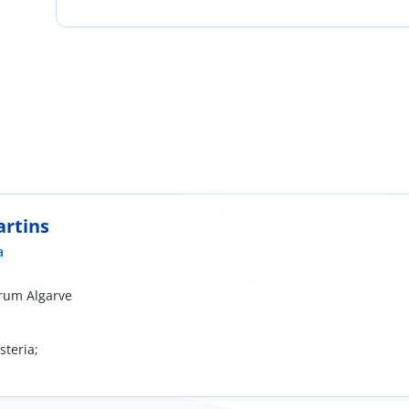
artins
a
orum Algarve
steria;