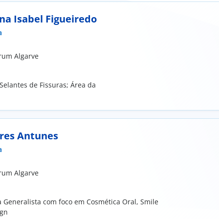
na Isabel Figueiredo
a
orum Algarve
 Selantes de Fissuras; Área da
ires Antunes
a
orum Algarve
 Generalista com foco em Cosmética Oral, Smile
ign