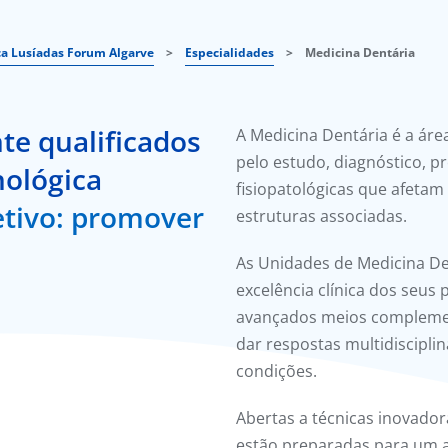
ca Lusíadas Forum Algarve
>
Especialidades
>
Medicina Dentária
te qualificados
A Medicina Dentária é a áre
pelo estudo, diagnóstico, 
nológica
fisiopatológicas que afetam 
etivo: promover
estruturas associadas.
As Unidades de Medicina D
excelência clínica dos seus 
avançados meios complement
dar respostas multidiscipli
condições.
Abertas a técnicas inovador
estão preparadas para um 