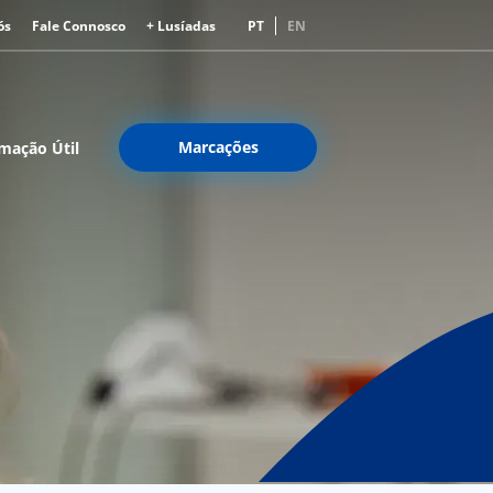
ós
Fale Connosco
+ Lusíadas
PT
EN
Marcações
mação Útil