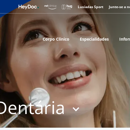
Lusíadas Sport
Junte-se a n
Corpo Clínico
Especialidades
Infor
Dentária