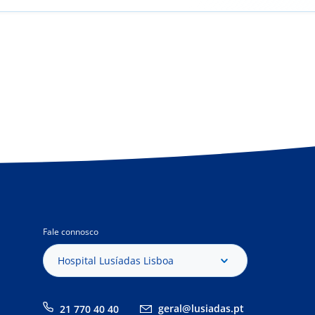
Fale connosco
Hospital Lusíadas Lisboa
geral@lusiadas.pt
21 770 40 40