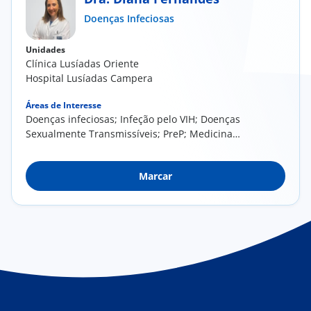
Doenças Infeciosas
Doc
Unidades
ínica
Clínica Lusíadas Oriente
Hospital Lusíadas Campera
ug
Áreas de Interesse
Doenças infeciosas; Infeção pelo VIH; Doenças
Sexualmente Transmissíveis; PreP; Medicina
s Sport
do...
e a nós
Marcar
EN