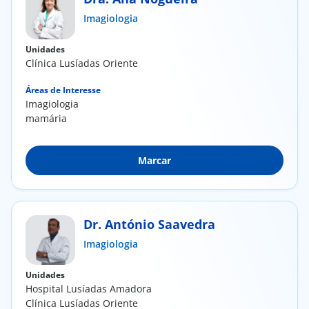
Imagiologia
Doc
Unidades
ínica
Clínica Lusíadas Oriente
Áreas de Interesse
ug
Imagiologia
mamária
s Sport
Marcar
e a nós
EN
Dr. António Saavedra
Imagiologia
Unidades
Hospital Lusíadas Amadora
Clínica Lusíadas Oriente