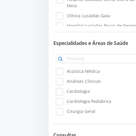
Feira
Clínica Lusíadas Gaia
Hospital Lusíadas Paços de Ferrei
Hospital Lusíadas Lisboa
Especialidades e Áreas de Saúde
Hospital Lusíadas Amadora
Clínica Lusíadas Oriente
Hospital Lusíadas Campera
Acústica Médica
Hospital Lusíadas Albufeira
Análises Clínicas
Hospital Lusíadas Vilamoura
Cardiologia
Clínica Lusíadas Faro
Cardiologia Pediátrica
Cirurgia Geral
Cirurgia Maxilo-Facial
Cirurgia Pediátrica
Consultas