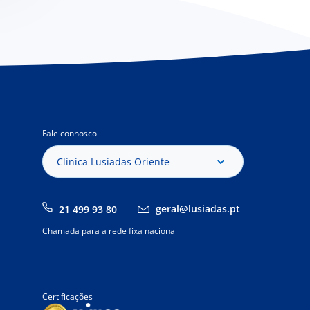
Fale connosco
Clínica Lusíadas Oriente
geral@lusiadas.pt
21 499 93 80
Chamada para a rede fixa nacional
Certificações