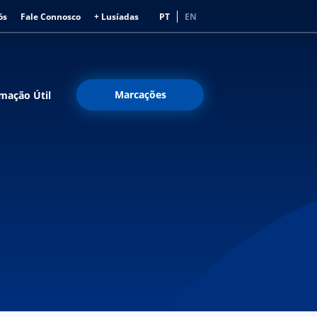
ós
Fale Connosco
+ Lusíadas
PT
EN
Marcações
mação Útil