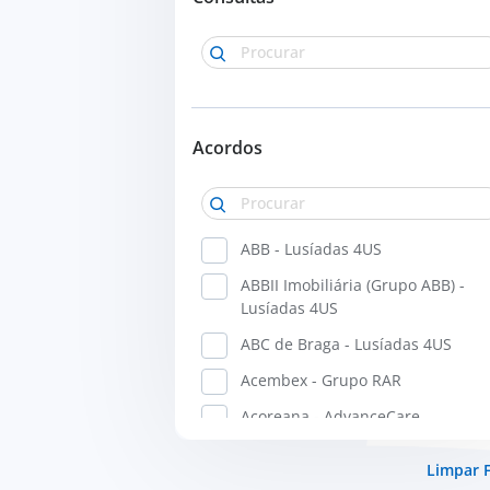
Cirurgia Plástica e Reconstrutiva
Cirurgia Vascular
Dermatologia
Doenças Infeciosas
Acordos
Domicílio
Endocrinologia
Enfermagem
ABB - Lusíadas 4US
Gastrenterologia
ABBII Imobiliária (Grupo ABB) -
Ginecologia e Obstetrícia
Lusíadas 4US
Imagiologia
ABC de Braga - Lusíadas 4US
Imunoalergologia
Acembex - Grupo RAR
Medicina Física e de Reabilitação 
Açoreana - AdvanceCare
Fisiatria
ACP Plano de Saúde - Future
Limpar F
Medicina Geral e Familiar
Healthcare