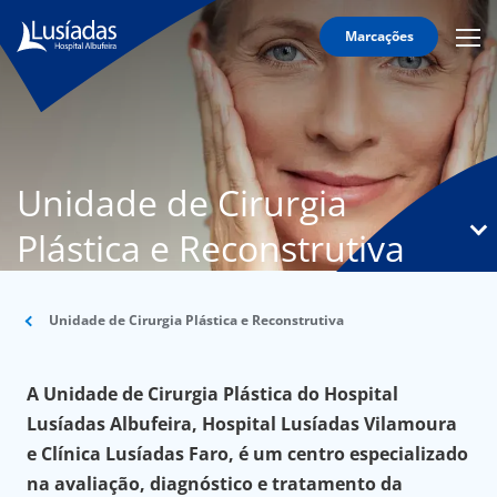
Marcações
Mobi
Men
O
Icon
Hospital
Corpo
Clínico
Unidade de Cirurgia
Especialidades
Plástica e Reconstrutiva
Serviços
Informação
Útil
Unidade de Cirurgia Plástica e Reconstrutiva
A Unidade
de Cirurgia Plástica do Hospital
onnosco
Lusíadas Albufeira, Hospital Lusíadas Vilamoura
e Clínica Lusíadas Faro, é um centro especializado
íadas
na avaliação, diagnóstico e tratamento da