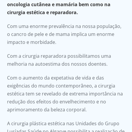
oncologia cutânea e mamária bem como na
Doc
cirurgia estética e reparadora.
Com uma enorme prevalência na nossa população,
ínica
o cancro de pele e de mama implica um enorme
impacto e morbidade.
ug
Com a cirurgia reparadora possibilitamos uma
s Sport
melhoria na autoestima dos nossos doentes.
e a nós
Com o aumento da expetativa de vida e das
exigências do mundo contemporâneo, a cirurgia
EN
estética tem se revelado de extrema importância na
redução dos efeitos do envelhecimento e no
aprimoramento da beleza corporal.
A cirurgia plástica estética nas Unidades do Grupo
Lusíadas Saúde no Algarve possibilita a realização de