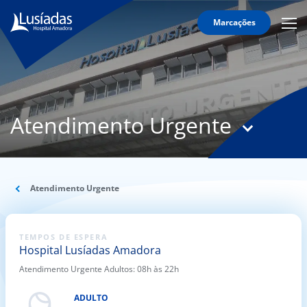
Marcações
Mobi
Men
O
Icon
Hospital
Corpo
Clínico
Atendimento Urgente
Especialidades
Serviços
Informação
Atendimento Urgente
Útil
TEMPOS DE ESPERA
Hospital Lusíadas Amadora
onnosco
Atendimento Urgente Adultos: 08h às 22h
íadas
ADULTO