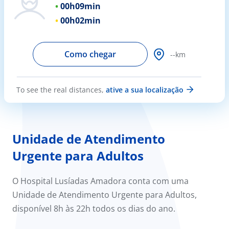
00h
09min
Doc
00h
02min
ínica
Como chegar
--km
ug
To see the real distances,
ative a sua localização
s Sport
e a nós
Unidade de Atendimento
Urgente para Adultos
EN
O Hospital Lusíadas Amadora conta com uma
Unidade de Atendimento Urgente para Adultos,
disponível 8h às 22h todos os dias do ano.