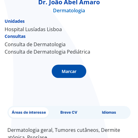
Dr. João Abel Amaro
Dermatologia
Doc
Unidades
ínica
Hospital Lusíadas Lisboa
Consultas
Consulta de Dermatologia
ug
Consulta de Dermatologia Pediátrica
s Sport
Marcar
e a nós
EN
Áreas de interesse
Breve CV
Idiomas
Dermatologia geral, Tumores cutâneos, Dermite
atópica, Psoríase