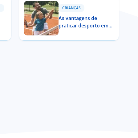
CRIANÇAS
As vantagens de
praticar desporto em
família