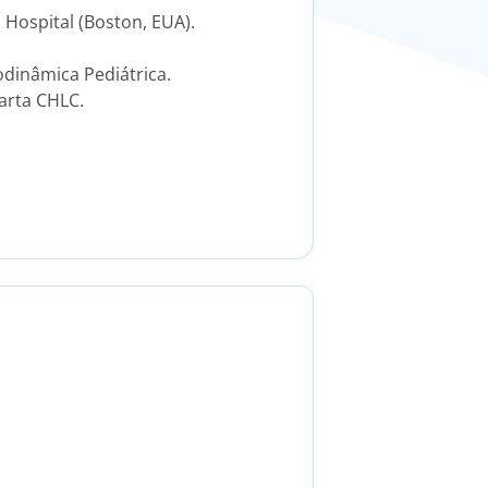
 Hospital (Boston, EUA).
inâmica Pediátrica.​​
rta CHLC​.​