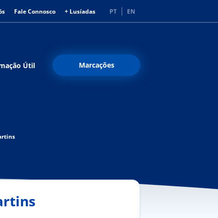
ós
Fale Connosco
+ Lusíadas
PT
EN
Marcações
mação Útil
artins
artins