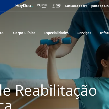
Lusíadas Sport
Junte-se a n
tal
Corpo Clínico
Especialidades
Serviços
Infor
e Reabilitação
ca