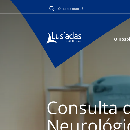
O Hospi
Consulta d
Neurológi