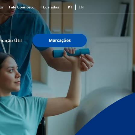
ós
Fale Connosco
+ Lusíadas
PT
EN
Marcações
mação Útil