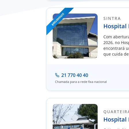
BREVEMENTE
SINTRA
Hospital
Com abertura
2026, no Hos
encontrará u
que cuida de
e privacidad
ser uma refe
futuro.
21 770 40 40
Chamada para a rede fixa nacional
QUARTEIR
Hospital