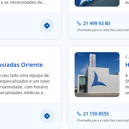
ra as necessidades da
a
t
21 499 93 80
Chamada para a rede fixa nacional
C
Lusíadas Oriente
H
 seu lado uma equipa de
A
s especializados e um novo
S
proximidade, com horário
m
pecialidades médicas e
u
d
21 159 8555
Chamada para a rede fixa nacional