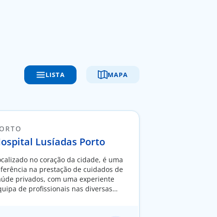
LISTA
MAPA
ORTO
ospital Lusíadas Porto
ocalizado no coração da cidade, é uma
eferência na prestação de cuidados de
aúde privados, com uma experiente
quipa de profissionais nas diversas
specialidades médicas e cirúrgicas.