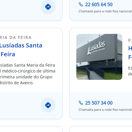
22 605 64 50
Chamada para a rede fixa nacional
IA DA FEIRA
P
 Lusíadas Santa
H
 Feira
F
usíadas Santa Maria da Feira
E
l médico-cirúrgico de última
d
primeira unidade do Grupo
istrito de Aveiro.
25 507 34 00
Chamada para a rede fixa nacional