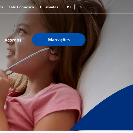
ós
Fale Connosco
+ Lusíadas
PT
EN
Marcações
Acordos