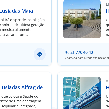
L
 Lusíadas Maia
H
al irá dispor de instalações
O
cnologia de última geração
q
a médica altamente
e
para garantir um
n
diferenciado e
o.
21 770 40 40
Chamada para a rede fixa nacional
A
Lusíadas Alfragide
H
 que coloca a Saúde do
U
centro de uma abordagem
d
disciplinar e integrada,
d