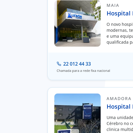
MAIA
Hospital
O novo hospit
modernas, te
e uma equip
qualificada 
atendimento 
personalizad
22 012 44 33
Chamada para a rede fixa nacional
AMADORA
Hospital 
Uma unidade
Cérebro no 
clinica multi