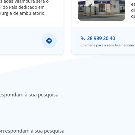
usíadas Vilamoura será o
e
ul do País dedicado em
d
irurgia de ambulatório.
q
a
e
28 989 20 40
Chamada para a rede fixa nacional
respondam à sua pesquisa
correspondam à sua pesquisa