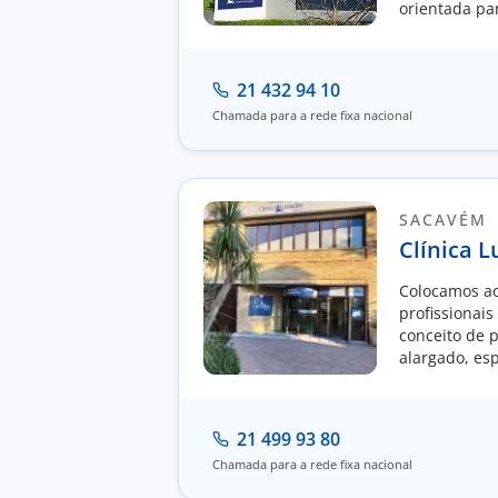
orientada pa
população.
21 432 94 10
Chamada para a rede fixa nacional
SACAVÉM
Clínica 
Colocamos ao
profissionai
conceito de 
alargado, es
cirúrgicas.
21 499 93 80
Chamada para a rede fixa nacional