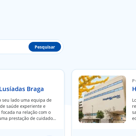
Pesquisar
P
 Lusíadas Braga
H
 seu lado uma equipa de
L
 de saúde experiente e
r
, focada na relação com o
s
 uma prestação de cuidados
e
dividualidade de cada
e