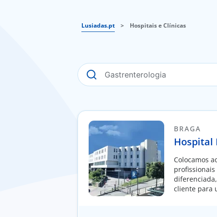
Lusiadas.pt
>
Hospitais e Clínicas
BRAGA
Hospital
Colocamos ao
profissionais
diferenciada
cliente para
moldada à in
pessoa.