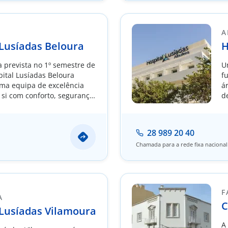
A
 Lusíadas Beloura
H
 prevista no 1º semestre de
U
pital Lusíadas Beloura
f
ma equipa de excelência
á
 si com conforto, segurança
d
e, numa unidade que visa
rência na Medicina do
28 989 20 40
Chamada para a rede fixa nacional
F
A
C
 Lusíadas Vilamoura
A