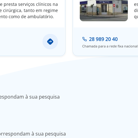
e presta serviços clínicos na
e
e cirúrgica, tanto em regime
d
nto como de ambulatório.
q
a
e
28 989 20 40
Chamada para a rede fixa nacional
respondam à sua pesquisa
correspondam à sua pesquisa