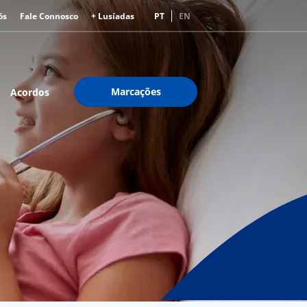
ós
Fale Connosco
+ Lusíadas
PT
EN
Marcações
Acordos