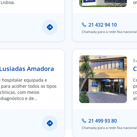
 Lisboa.
o
p
21 432 94 10
Chamada para a rede fixa nacional
S
 Lusíadas Amadora
C
hospitalar equipada e
C
 para acolher todos os tipos
p
clínicas, com meios
c
 diagnóstico e de
a
ci
21 499 93 80
Chamada para a rede fixa nacional