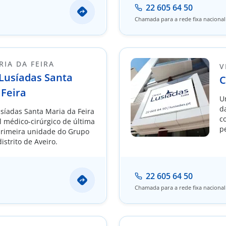
22 605 64 50
Chamada para a rede fixa nacional
IA DA FEIRA
V
 Lusíadas Santa
C
 Feira
U
d
usíadas Santa Maria da Feira
c
l médico-cirúrgico de última
p
primeira unidade do Grupo
c
istrito de Aveiro.
22 605 64 50
Chamada para a rede fixa nacional