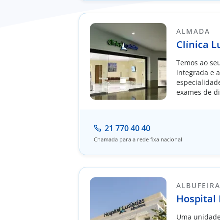
ALMADA
Clínica 
Temos ao seu
integrada e 
especialidade
exames de dia
e cuidados 
21 770 40 40
Chamada para a rede fixa nacional
ALBUFEIRA​
Hospital 
Uma unidade