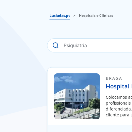
Lusiadas.pt
>
Hospitais e Clínicas
BRAGA
Hospital
Colocamos ao
profissionais
diferenciada
cliente para
moldada à in
pessoa.