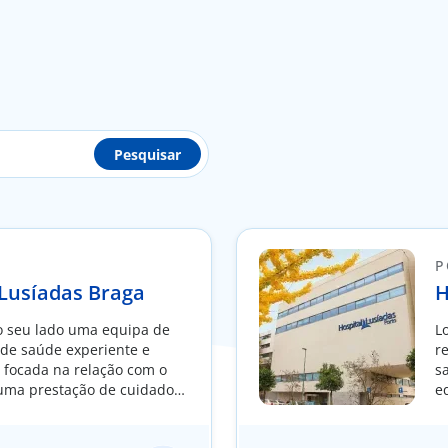
Pesquisar
P
 Lusíadas Braga
H
 seu lado uma equipa de
L
 de saúde experiente e
r
, focada na relação com o
s
 uma prestação de cuidados
e
dividualidade de cada
e