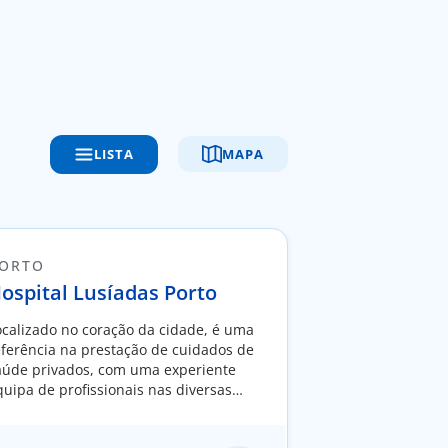
LISTA
MAPA
ORTO
ospital Lusíadas Porto
ocalizado no coração da cidade, é uma
eferência na prestação de cuidados de
aúde privados, com uma experiente
quipa de profissionais nas diversas
specialidades médicas e cirúrgicas.