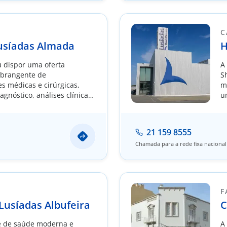
C
Lusíadas Almada
H
 dispor uma oferta
A
abrangente de
S
s médicas e cirúrgicas,
m
gnóstico, análises clínicas
u
de enfermagem.
d
21 159 8555
Chamada para a rede fixa nacional
​
F
Lusíadas Albufeira
C
 de saúde moderna e
A