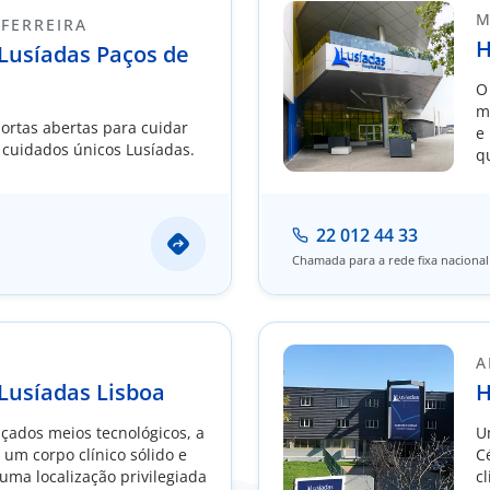
M
 FERREIRA
H
 Lusíadas Paços de
O
m
ortas abertas para cuidar
e
 cuidados únicos Lusíadas.
q
a
p
22 012 44 33
Chamada para a rede fixa nacional
A
 Lusíadas Lisboa
H
çados meios tecnológicos, a
U
um corpo clínico sólido e
C
uma localização privilegiada
cl