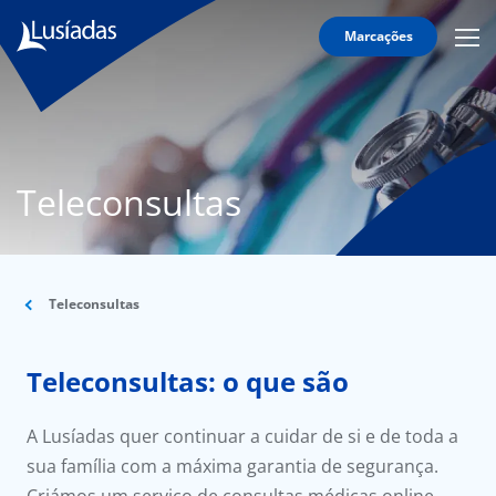
Marcações
Mobi
Men
Lusíadas
Icon
Hospitais
e
Clínicas
Teleconsultas
Corpo
Clínico
Especialidades
Teleconsultas
Acordos
Teleconsultas: o que são
onnosco
A Lusíadas quer continuar a cuidar de si e de toda a
sua família com a máxima garantia de segurança.
íadas