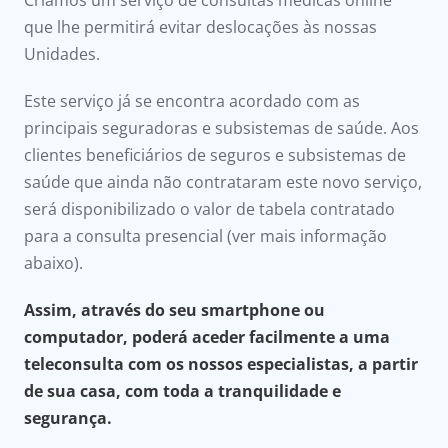
Criámos um serviço de consultas médicas online
que lhe permitirá evitar deslocações às nossas
Doc
Unidades.
ínica
Este serviço já se encontra acordado com as
principais seguradoras e subsistemas de saúde. Aos
ug
clientes beneficiários de seguros e subsistemas de
saúde que ainda não contrataram este novo serviço,
s Sport
será disponibilizado o valor de tabela contratado
para a consulta presencial (ver mais informação
e a nós
abaixo).
EN
Assim, através do seu smartphone ou
computador, poderá aceder facilmente a uma
teleconsulta com os nossos especialistas, a partir
de sua casa, com toda a tranquilidade e
segurança.