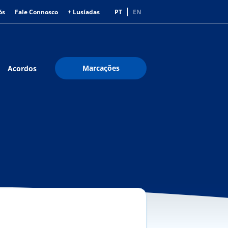
ós
Fale Connosco
+ Lusíadas
PT
EN
Marcações
Acordos