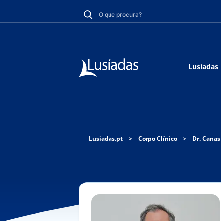
Lusíadas
Lusiadas.pt
>
Corpo Clínico
>
Dr. Cana