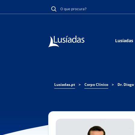
Lusíadas
Lusiadas.pt
>
Corpo Clínico
>
Dr. Diogo