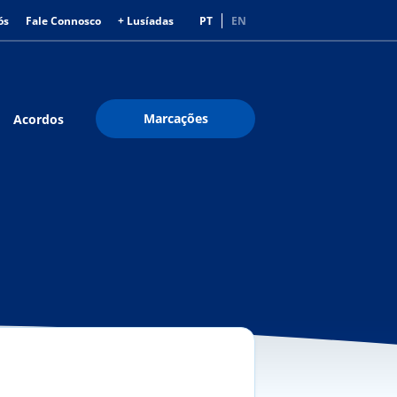
ós
Fale Connosco
+ Lusíadas
PT
EN
Marcações
Acordos