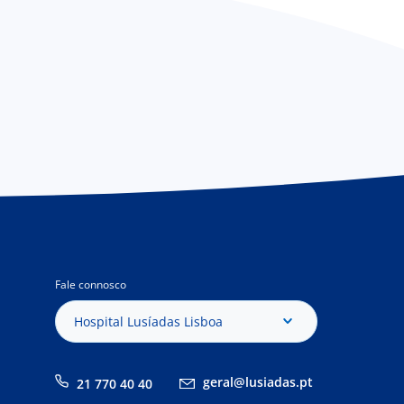
Fale connosco
Hospital Lusíadas Lisboa
geral@lusiadas.pt
21 770 40 40