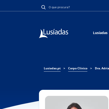
Lusíadas
Lusiadas.pt
>
Corpo Clínico
>
Dra. Adri