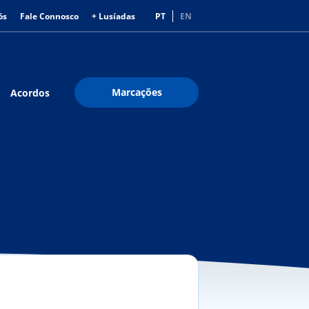
ós
Fale Connosco
+ Lusíadas
PT
EN
Marcações
Acordos