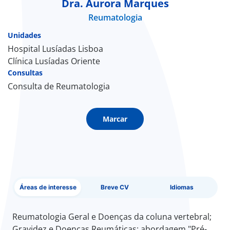
Dra. Aurora Marques
Reumatologia
Doc
Unidades
ínica
Hospital Lusíadas Lisboa
Clínica Lusíadas Oriente
Consultas
ug
Consulta de Reumatologia
s Sport
Marcar
e a nós
EN
Áreas de interesse
Breve CV
Idiomas
Reumatologia Geral e Doenças da coluna vertebral;
Gravidez e Doenças Reumáticas: abordagem "Pré-