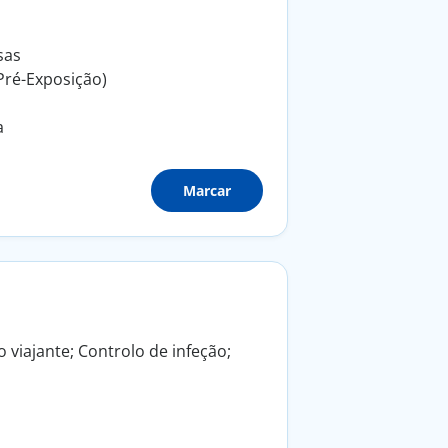
sas
 Pré-Exposição)
a
Marcar
 viajante; Controlo de infeção;