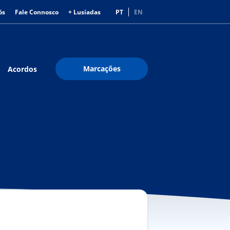
ós
Fale Connosco
+ Lusíadas
PT
EN
Marcações
Acordos