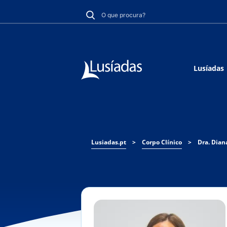
Lusíadas
Lusiadas.pt
>
Corpo Clínico
>
Dra. Dian