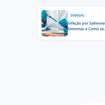
DOENÇAS
Infeção por Salmone
Sintomas e Como se
Proteger