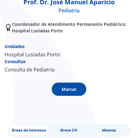
Prof. Dr. José Manuel Aparício
Pediatria
Doc
Coordenador de Atendimento Permanente Pediátrico:
ínica
Hospital Lusíadas Porto
ug
Unidades
Hospital Lusíadas Porto
Consultas
s Sport
Consulta de Pediatria
e a nós
Marcar
EN
Áreas de interesse
Breve CV
Idiomas