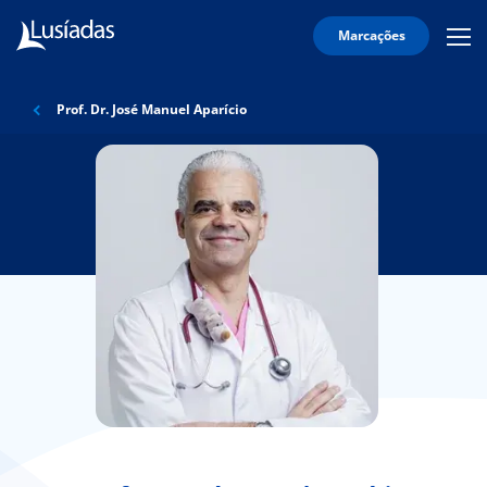
Marcações
Mobi
Men
Lusíadas
Icon
Hospitais
Prof. Dr. José Manuel Aparício
e
Clínicas
Corpo
Clínico
Especialidades
Acordos
onnosco
íadas