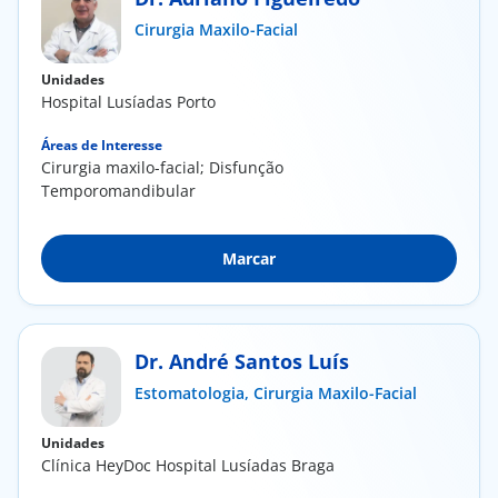
Cirurgia Maxilo-Facial
Doc
Unidades
ínica
Hospital Lusíadas Porto
Áreas de Interesse
ug
Cirurgia maxilo-facial; Disfunção
Temporomandibular
s Sport
Marcar
e a nós
EN
Dr. André Santos Luís
Estomatologia,
Cirurgia Maxilo-Facial
Unidades
Clínica HeyDoc Hospital Lusíadas Braga