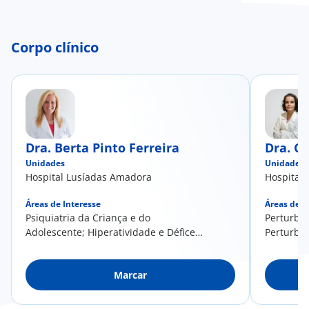
Corpo clínico
Dra. Berta Pinto Ferreira
Dra. C
Unidades
Unidades
Hospital Lusíadas Amadora
Hospital
Áreas de Interesse
Áreas de I
​​​Psiquiatria da Criança e do
Perturba
Adolescente; Hiperatividade e Défice
Perturba
de Atenção; Perturbações de
Perturba
Aprendizagem, do Humor e da
Comporta
Marcar
Ansiedade; Alterações do
Perturba
Comportamento; Anorexia; Bulimia;
Perturba
Perturbações do Espectro do Autismo
Perturba