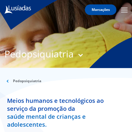
Marcações
Mobi
Men
Lusíadas
Icon
Hospitais
e
Clínicas
Pedopsiquiatria
Corpo
Clínico
Especialidades
Pedopsiquiatria
Acordos
Meios humanos e tecnológicos ao
serviço da promoção da
onnosco
saúde mental de crianças e
adolescentes.
íadas