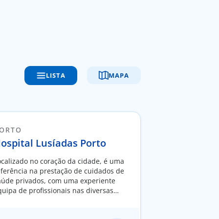
LISTA
MAPA
ORTO
ospital Lusíadas Porto
ocalizado no coração da cidade, é uma
eferência na prestação de cuidados de
aúde privados, com uma experiente
quipa de profissionais nas diversas
specialidades médicas e cirúrgicas.