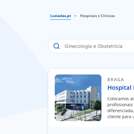
Lusiadas.pt
>
Hospitais e Clínicas
BRAGA
Hospital
Colocamos ao
profissionais
diferenciada
cliente para
moldada à in
pessoa.