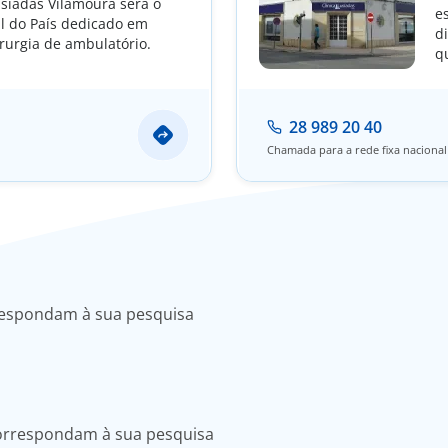
usíadas Vilamoura será o
e
ul do País dedicado em
d
irurgia de ambulatório.
q
a
e
28 989 20 40
Chamada para a rede fixa nacional
respondam à sua pesquisa
correspondam à sua pesquisa