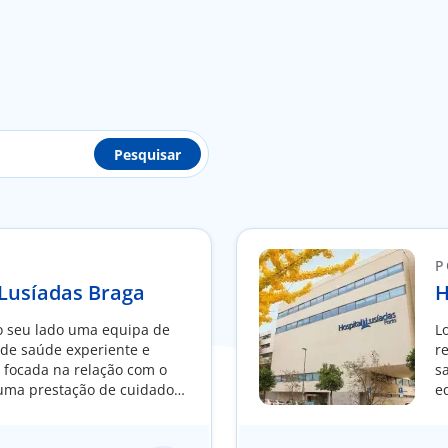
Pesquisar
P
 Lusíadas Braga
H
 seu lado uma equipa de
L
 de saúde experiente e
r
, focada na relação com o
s
 uma prestação de cuidados
e
dividualidade de cada
e