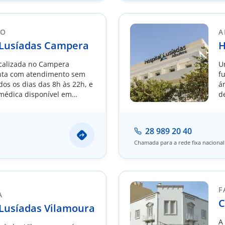
DO
A
 Lusíadas Campera
H
calizada no Campera
U
nta com atendimento sem
f
dos os dias das 8h às 22h, e
á
médica disponível em
d
cialidades cirúrgicas.
28 989 20 40
Chamada para a rede fixa nacional
F
A
C
 Lusíadas Vilamoura
A