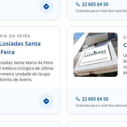
22 605 64 50
Chamada para a rede fixa nacional
IA DA FEIRA
V
 Lusíadas Santa
C
 Feira
U
d
usíadas Santa Maria da Feira
c
l médico-cirúrgico de última
p
primeira unidade do Grupo
c
istrito de Aveiro.
22 605 64 50
Chamada para a rede fixa nacional