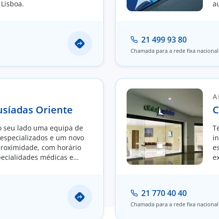
 Lisboa.
a
t
21 499 93 80
Chamada para a rede fixa nacional
A
Lusíadas Oriente
C
 seu lado uma equipa de
T
s especializados e um novo
i
proximidade, com horário
e
pecialidades médicas e
e
e
21 770 40 40
Chamada para a rede fixa nacional