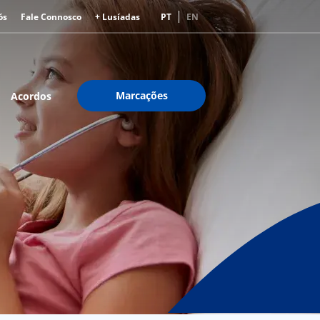
ós
Fale Connosco
+ Lusíadas
PT
EN
Marcações
Acordos