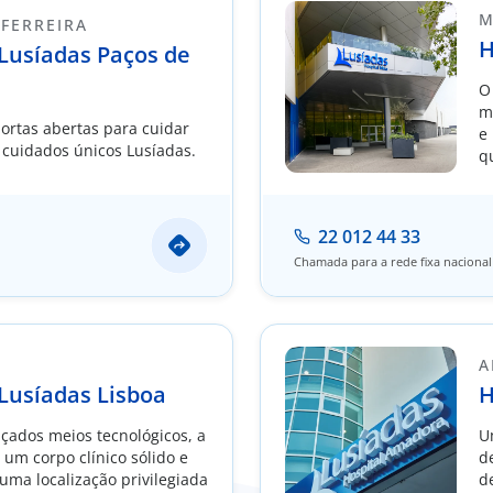
M
 FERREIRA
H
 Lusíadas Paços de
O
m
ortas abertas para cuidar
e
 cuidados únicos Lusíadas.
q
a
p
22 012 44 33
Chamada para a rede fixa nacional
A
 Lusíadas Lisboa
H
çados meios tecnológicos, a
U
um corpo clínico sólido e
d
uma localização privilegiada
d