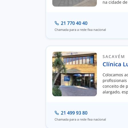
na cidade de
21 770 40 40
Chamada para a rede fixa nacional
SACAVÉM
Clínica 
Colocamos ao
profissionai
conceito de 
alargado, es
cirúrgicas.
21 499 93 80
Chamada para a rede fixa nacional