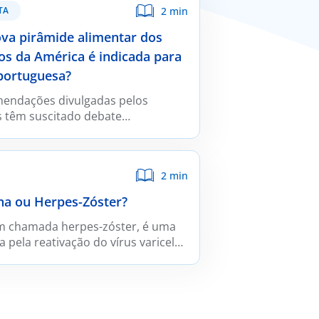
2 min
TA
ova pirâmide alimentar dos
os da América é indicada para
portuguesa?
mendações divulgadas pelos
 têm suscitado debate
 Embora integrem orientações
 evidência científica mais recente,
mbém propostas controversas
2 min
dade fora do contexto norte
mitada. Para a população
na ou Herpes-Zóster?
 particular, este modelo não
ordagem nutricional mais
m chamada herpes-zóster, é uma
pela reativação do vírus varicela-
o vírus que provoca a varicela.
ão inicial, o vírus permanece
os gânglios sensitivos e pode
s tarde, originando zona.