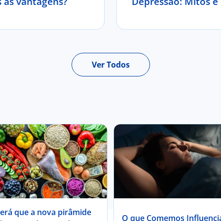
s as vantagens?
Depressão: M
Ver Todos
erá que a nova pirâmide
O que Comemos Influenci