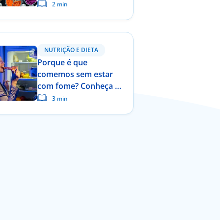
América é indicada
2 min
para a população
portuguesa?
NUTRIÇÃO E DIETA
Porque é que
comemos sem estar
com fome? Conheça a
fome hedónica.
3 min