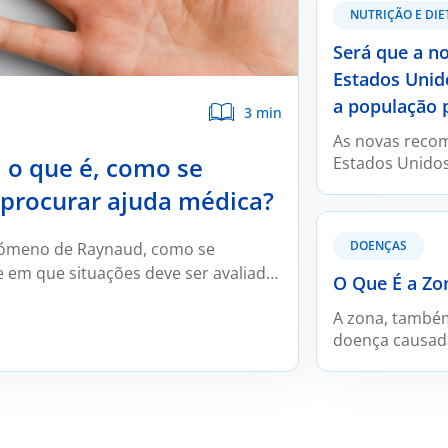
NUTRIÇÃO E DIE
Será que a n
Estados Unid
a população 
3 min
As novas reco
o que é, como se
Estados Unidos
internacional.
 procurar ajuda médica?
alinhadas com a
apresentam ta
DOENÇAS
enómeno de Raynaud, como se
cuja aplicabili
e em que situações deve ser avaliado
americano é li
O Que É a Zo
portuguesa, em
constitui a ab
A zona, també
adequada.
doença causada 
zóster, o mesm
Depois da infeç
“adormecido” n
reativar-se mai