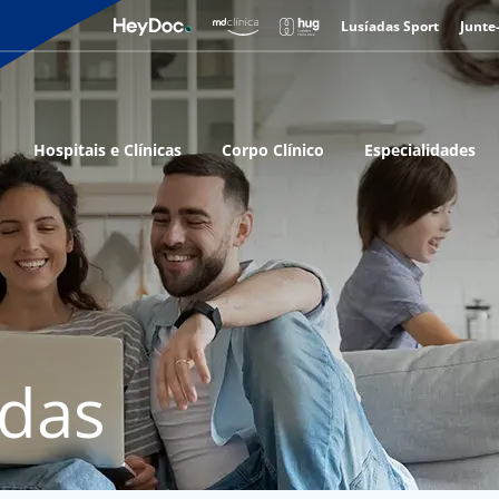
Lusíadas Sport
Junte
Hospitais e Clínicas
Corpo Clínico
Especialidades
adas