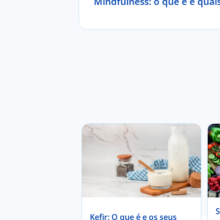
Mindfulness: o que é e quai
S
Kefir: O que é e os seus