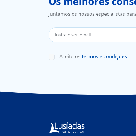
Os melhores conse
Juntámos os nossos especialistas par
Aceito os
termos e condições