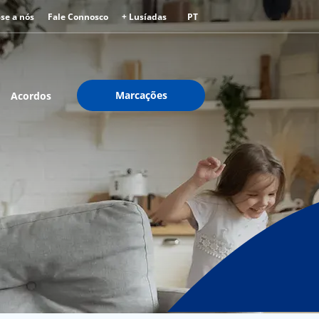
-se a nós
Fale Connosco
+ Lusíadas
PT
Marcações
Acordos