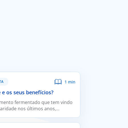
1 min
TA
é e os seus benefícios?
limento fermentado que tem vindo
aridade nos últimos anos,
do ao crescente interesse pelos
podem contribuir para a saúde