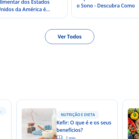
limentar dos Estados
o Sono - Descubra Como
nidos da América é
ndicada para a população
ortuguesa?
Ver Todos
TRATAMENTOS
NUTRIÇÃO E DIETA
Kefir: O que é e os seus
benefícios?
1 min