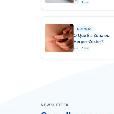
quando deve procur
3 min
ajuda médica?
DOENÇAS
O Que É a Zona ou
Herpes-Zóster?
2 min
NEWSLETTER