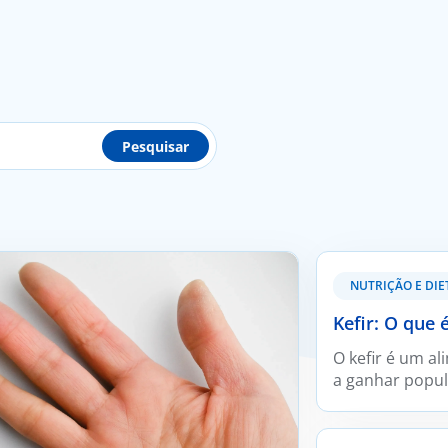
NUTRIÇÃO E DIE
Kefir: O que 
O kefir é um a
a ganhar popul
sobretudo devi
alimentos que 
intestinal.