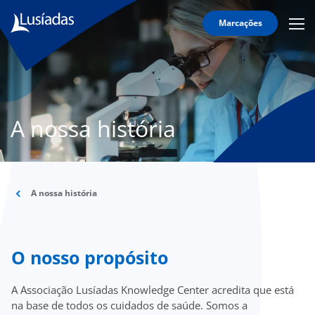
Marcações
Mobi
Men
Sobre
Icon
nós
Formação
Investigação
A nossa história
Inovação
clínica
A nossa história
onnosco
O nosso propósito
íadas
A Associação Lusíadas Knowledge Center acredita que está
Doc
na base de todos os cuidados de saúde. Somos a