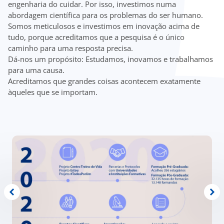
engenharia do cuidar. Por isso, investimos numa
ínica
abordagem científica para os problemas do ser humano.
Somos meticulosos e investimos em inovação acima de
tudo, porque acreditamos que a pesquisa é o único
ug
caminho para uma resposta precisa.
Dá-nos um propósito: Estudamos, inovamos e trabalhamos
s Sport
para uma causa.
Acreditamos que grandes coisas acontecem exatamente
àqueles que se importam.
e a nós
EN