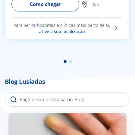
Como chegar
--km
Para ver os hospitais e clínicas mais perto de si,
ative a sua localização
Blog Lusíadas
Fenómeno de Raynaud: o que é, como se previne e
quando deve procurar ajuda médica?