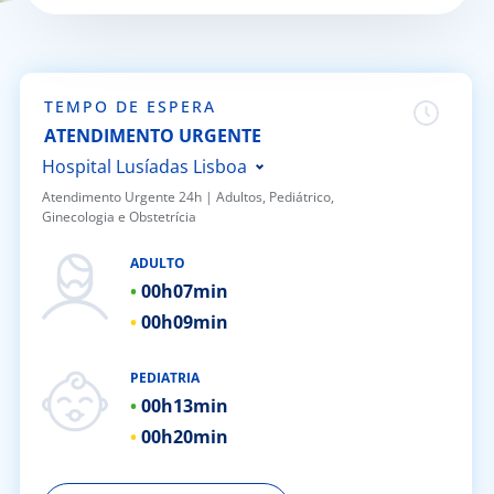
Doc
ínica
TEMPO DE ESPERA
ATENDIMENTO URGENTE
ug
Hospital Lusíadas Lisboa
Atendimento Urgente 24h | ​Adultos, Pediátrico,
Ginecologia e Obstetrícia
s Sport
Hospital Lusíadas Porto
Hospital Lusíadas Braga
ADULTO
e a nós
00h
07min
Hospital Lusíadas Amadora
00h
09min
Hospital Lusíadas Albufeira
EN
Hospital Lusíadas Vilamoura
PEDIATRIA
Hospital Lusíadas Paços de
00h
13min
Ferreira
00h
20min