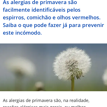
As alergias de primavera são
facilmente identificáveis pelos
Doc
espirros, comichão e olhos vermelhos.
ínica
Saiba o que pode fazer já para prevenir
este incómodo.
ug
s Sport
e a nós
EN
As alergias de primavera são, na realidade,