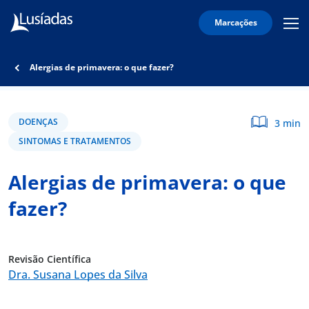
Marcações
Mobi
Men
Lusíadas
Icon
Hospitais
Alergias de primavera: o que fazer?
e
Clínicas
Corpo
DOENÇAS
3 min
Clínico
SINTOMAS E TRATAMENTOS
Especialidades
Alergias de primavera: o que
Acordos
fazer?
Revisão Científica
onnosco
Dra. Susana Lopes da Silva
íadas