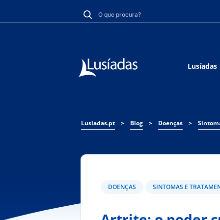
Lusíadas
Lusiadas.pt
>
Blog
>
Doenças
>
Sintom
DOENÇAS
SINTOMAS E TRATAME
Artrite: o poder 