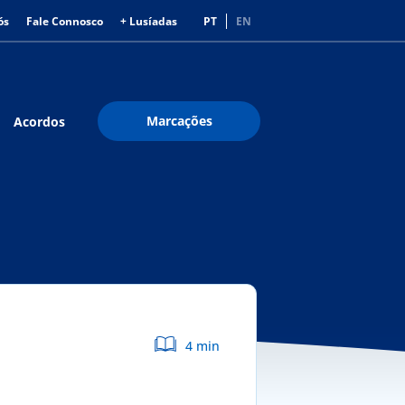
ós
Fale Connosco
+ Lusíadas
PT
EN
Marcações
Acordos
4 min