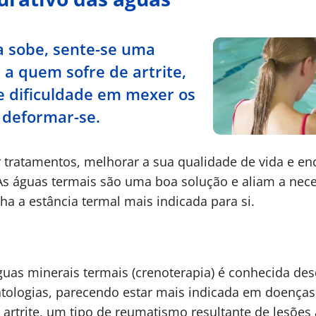
 sobe, sente-se uma
a quem sofre de artrite,
e dificuldade em mexer os
deformar-se.
r tratamentos, melhorar a sua qualidade de vida e en
As águas termais são uma boa solução e aliam a nece
ha a estância termal mais indicada para si.
águas minerais termais (crenoterapia) é conhecida de
patologias, parecendo estar mais indicada em doenças
rtrite, um tipo de reumatismo resultante de lesões a