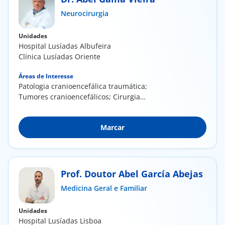
Neurocirurgia
Doc
Unidades
ínica
Hospital Lusíadas Albufeira
Clínica Lusíadas Oriente
ug
Áreas de Interesse
​Patologia cranioencefálica traumática;
Tumores cranioencefálicos; Cirurgia
s Sport
degenerativa da...
e a nós
Marcar
EN
Prof. Doutor Abel García Abejas
Medicina Geral e Familiar
Unidades
Hospital Lusíadas Lisboa