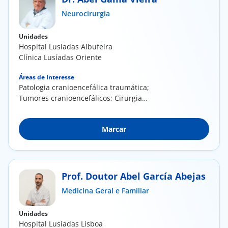
Neurocirurgia
Doc
Unidades
ínica
Hospital Lusíadas Albufeira
Clínica Lusíadas Oriente
ug
Áreas de Interesse
​Patologia cranioencefálica traumática;
Tumores cranioencefálicos; Cirurgia
s Sport
degenerativa da...
e a nós
Marcar
EN
Prof. Doutor Abel García Abejas
Medicina Geral e Familiar
Unidades
Hospital Lusíadas Lisboa