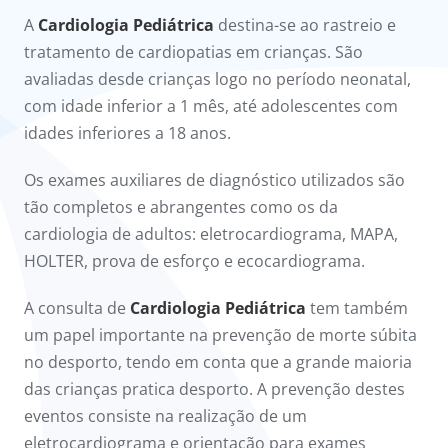
onnosco
​​A
Cardiologia Pediátrica
destina-se ao rastreio e
tratamento de cardiopatias em crianças. São
íadas
avaliadas desde crianças logo no período neonatal,
com idade inferior a 1 mês, até adolescentes com
Doc
idades inferiores a 18 anos.
ínica
Os exames auxiliares de diagnóstico utilizados são
tão completos e abrangentes como os da
ug
cardiologia de adultos: eletrocardiograma, MAPA,
HOLTER, prova de esforço e ecocardiograma.
s Sport
A consulta de
Cardiologia Pediátrica
tem também
e a nós
um papel importante na prevenção de morte súbita
no desporto, tendo em conta que a grande maioria
das crianças pratica desporto. A prevenção destes
eventos consiste na realização de um
eletrocardiograma e orientação para exames