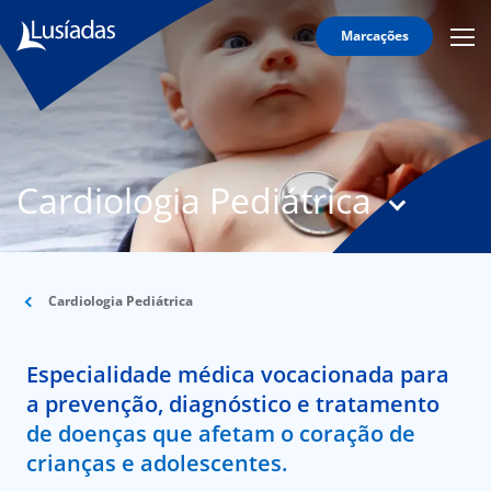
Marcações
Mobi
Men
T
Icon
N
Lusíadas
Cardiologia Pediátrica
Hospitais
e
Clínicas
Corpo
Clínico
Cardiologia Pediátrica
Especialidades
Especialidade médica vocacionada para
Acordos
a prevenção, diagnóstico e tratamento
de doenças que afetam o coração de
crianças e adolescentes.