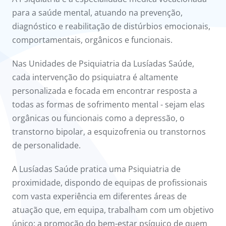
onnosco
para a saúde mental, atuando na prevenção,
diagnóstico e reabilitação de distúrbios emocionais,
íadas
comportamentais, orgânicos e funcionais.
Doc
Nas Unidades de Psiquiatria da Lusíadas Saúde,
cada intervenção do psiquiatra é altamente
ínica
personalizada e focada em encontrar resposta a
todas as formas de sofrimento mental - sejam elas
ug
orgânicas ou funcionais como a depressão, o
transtorno bipolar, a esquizofrenia ou transtornos
s Sport
de personalidade.
e a nós
A Lusíadas Saúde pratica uma Psiquiatria de
proximidade, dispondo de equipas de profissionais
com vasta experiência em diferentes áreas de
atuação que, em equipa, trabalham com um objetivo
único: a promoção do bem-estar psíquico de quem