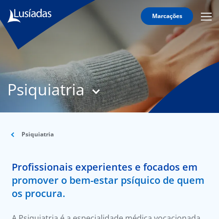
Marcações
Mobi
Men
T
Icon
N
Lusíadas
Psiquiatria
Hospitais
e
Clínicas
Corpo
Clínico
Psiquiatria
Especialidades
Profissionais experientes e focados em
Acordos
promover o bem-estar psíquico de quem
os procura.
A Psiquiatria é a especialidade médica vocacionada