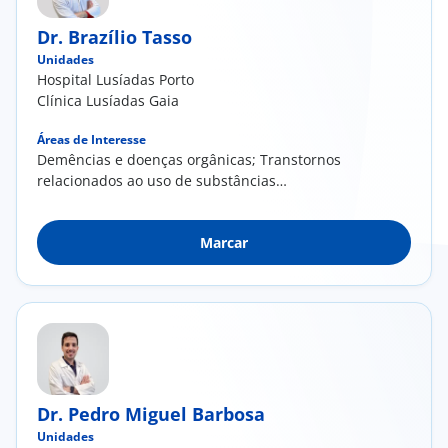
Dr. Brazílio Tasso
Unidades
Hospital Lusíadas Porto
Clínica Lusíadas Gaia
Áreas de Interesse
Demências e doenças orgânicas; Transtornos
relacionados ao uso de substâncias
psicoativas; Desordens psicóticas; Depressões;
Desordem Bipolar; Ansiedade, fobias,
Marcar
obsessões e compulsões, stress; Desordens
relacionadas ao puerpério; Transtornos
alimentares; Distúrbios do sono
Dr. Pedro Miguel Barbosa
Unidades