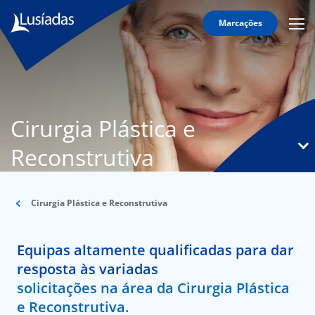
Marcações
Mobi
Men
T
Icon
N
Lusíadas
Cirurgia Plástica e
Hospitais
e
Reconstrutiva
Clínicas
Corpo
Clínico
Cirurgia Plástica e Reconstrutiva
Especialidades
Equipas altamente qualificadas para dar
Acordos
resposta às variadas
solicitações na área da Cirurgia Plástica
e Reconstrutiva.