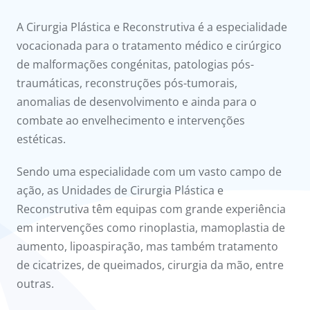
onnosco
A Cirurgia Plástica e Reconstrutiva é a especialidade
íadas
vocacionada para o tratamento médico e cirúrgico
de malformações congénitas, patologias pós-
Doc
traumáticas, reconstruções pós-tumorais,
anomalias de desenvolvimento e ainda para o
ínica
combate ao envelhecimento e intervenções
estéticas.
ug
Sendo uma especialidade com um vasto campo de
ação, as Unidades de Cirurgia Plástica e
s Sport
Reconstrutiva têm equipas com grande experiência
em intervenções como rinoplastia, mamoplastia de
e a nós
aumento, lipoaspiração, mas também tratamento
de cicatrizes, de queimados, cirurgia da mão, entre
outras.