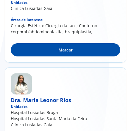
Unidades
Clínica Lusíadas Gaia
Áreas de Interesse
Cirurgia Estética: Cirurgia da face; Contorno
corporal (abdominoplastia, braquiplastia,
dermolipectomia das coxas, lipoescultura,
lipoaspiração); Mamoplastia de
Marcar
aumento/redução. Medicina Estética:
Preenchimento de rugas e sulcos; Toxina
Botulínica (Botox®); Rejuvenescimento e
Harmonização Facial. Cirurgia Reconstrutiva:
Reconstrução mamária; Tratamento de
queimaduras e sequelas; Cirurgia da mão;
Cirurgia oncológica cutânea.
Dra. Maria Leonor Rios
Unidades
Hospital Lusíadas Braga
Hospital Lusíadas Santa Maria da Feira
Clínica Lusíadas Gaia