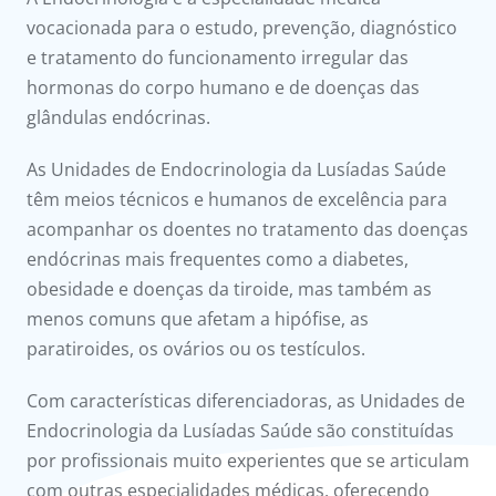
onnosco
vocacionada para o estudo, prevenção, diagnóstico
e tratamento do funcionamento irregular das
íadas
hormonas do corpo humano e de doenças das
glândulas endócrinas.
Doc
As Unidades de Endocrinologia da Lusíadas Saúde
ínica
têm meios técnicos e humanos de excelência para
acompanhar os doentes no tratamento das doenças
ug
endócrinas mais frequentes como a diabetes,
obesidade e doenças da tiroide, mas também as
s Sport
menos comuns que afetam a hipófise, as
paratiroides, os ovários ou os testículos.
e a nós
Com características diferenciadoras, as Unidades de
Endocrinologia da Lusíadas Saúde são constituídas
por profissionais muito experientes que se articulam
com outras especialidades médicas, oferecendo