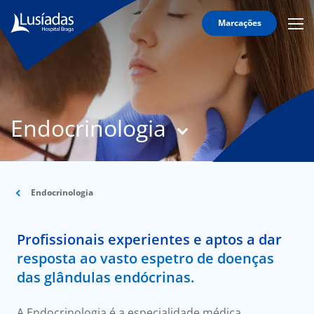
Marcações
Mobi
Men
T
Icon
N
Lusíadas
Endocrinologia
Hospitais
e
Clínicas
Corpo
Clínico
Endocrinologia
Especialidades
Profissionais experientes e aptos a dar
Acordos
resposta ao vasto espetro de doenças
das glândulas endócrinas.
A Endocrinologia é a especialidade médica