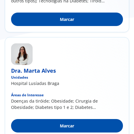
outros tipos); Tecnologias na Diabetes; Tiróide;
Suprarrenal; Hipófise; Doenças Endócrinas
Secundárias a Terapêuticas; Excesso de
Marcar
Peso/Obesidade
Dra. Marta Alves
Unidades
Hospital Lusíadas Braga
Áreas de Interesse
Doenças da tiróide; Obesidade; Cirurgia de
Obesidade; Diabetes tipo 1 e 2; Diabetes
Gestacional; Outros tipos de Diabetes; Novas
tecnologias na Diabetes (Bombas Infusoras de
Marcar
Insulina; Monitorização Contínua); Patologia
endócrina da gravidez; Patologia Supra-Renal;