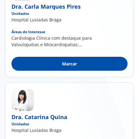
Dra. Carla Marques Pires
Unidades
Hospital Lusíadas Braga
Áreas de Interesse
Cardiologia Clínica com destaque para
Valvulopatias e Miocardiopatias;
Ecocardiografia com destaque para avaliação
de deformação miocárdica, avaliação
Marcar
tridimensional e ecocardiograma
transesofágico; Angiotomografia
Computorizada Cardíaca
Dra. Catarina Quina
Unidades
Hospital Lusíadas Braga