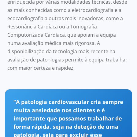
enriquecida por várias modalidades técnicas, desde
as mais conhecidas como a eletrocardiografia e a
ecocardiografia a outras mais inovadoras, como a
Ressonância Cardíaca ou a Tomografia
Computorizada Cardíaca, que apoiam a equipa
numa avaliação médica mais rigorosa. A
disponibilização da tecnologia mais recente na
avaliação de pato¬logias permite à equipa trabalhar
com maior certeza e rapidez.
“A patologia cardiovascular cria sempre
muita ansiedade nos clientes e é
importante que possamos trabalhar de
forma rápida, seja na deteção de uma
patologia, seja para excluir esse