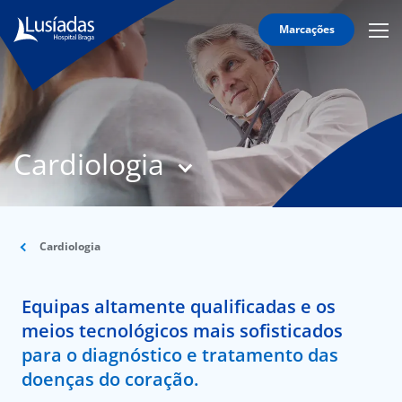
Marcações
Mobi
Men
T
Icon
N
Lusíadas
Cardiologia
Hospitais
e
Clínicas
Corpo
Clínico
Cardiologia
Especialidades
Equipas altamente qualificadas e os
Acordos
meios tecnológicos mais sofisticados
para o diagnóstico e tratamento das
doenças do coração.