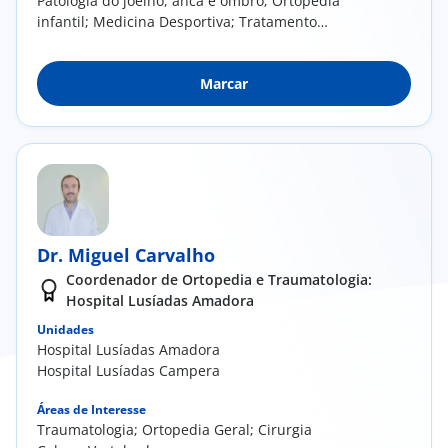
Patologia do joelho, anca e ombro; Ortopedia
infantil; Medicina Desportiva; Tratamento
artroscópico das lesões do joelho e ombro;
Artroplastia da anca e joelho; Revisões em
Marcar
caso de falência das próteses da anca e joelho;
Traumatologia desportiva
Dr. Miguel Carvalho
Coordenador de Ortopedia e Traumatologia:
Hospital Lusíadas Amadora
Unidades
Hospital Lusíadas Amadora
Hospital Lusíadas Campera
Áreas de Interesse
​Traumatologia; Ortopedia Geral; Cirurgia