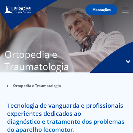
Marcações
Mobi
Men
T
Icon
N
Lusíadas
Ortopedia e
Hospitais
e
Traumatologia
Clínicas
Corpo
Clínico
Ortopedia e Traumatologia
Especialidades
Tecnologia de vanguarda e profissionais
Acordos
experientes dedicados ao
diagnóstico e tratamento dos problemas
do aparelho locomotor.