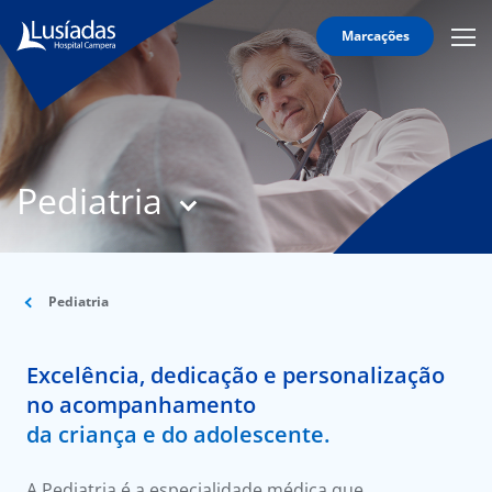
Marcações
Mobi
Men
T
Icon
N
Lusíadas
Pediatria
Hospitais
e
Clínicas
Corpo
Clínico
Pediatria
Especialidades
Excelência, dedicação e personalização
Acordos
no acompanhamento
da criança e do adolescente.
A Pediatria é a especialidade médica que