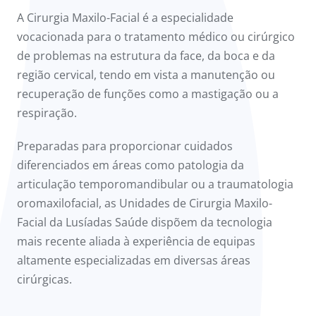
onnosco
A Cirurgia Maxilo-Facial é a especialidade
vocacionada para o tratamento médico ou cirúrgico
íadas
de problemas na estrutura da face, da boca e da
região cervical, tendo em vista a manutenção ou
Doc
recuperação de funções como a mastigação ou a
respiração.
ínica
Preparadas para proporcionar cuidados
ug
diferenciados em áreas como patologia da
articulação temporomandibular ou a traumatologia
s Sport
oromaxilofacial, as Unidades de Cirurgia Maxilo-
Facial da Lusíadas Saúde dispõem da tecnologia
e a nós
mais recente aliada à experiência de equipas
altamente especializadas em diversas áreas
cirúrgicas.