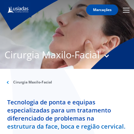
Marcações
Mobi
Men
T
Icon
N
Lusíadas
Cirurgia Maxilo-Facial
Hospitais
e
Clínicas
Corpo
Clínico
Cirurgia Maxilo-Facial
Especialidades
Tecnologia de ponta e equipas
Acordos
especializadas para um tratamento
diferenciado de problemas na
estrutura da face, boca e região cervical.