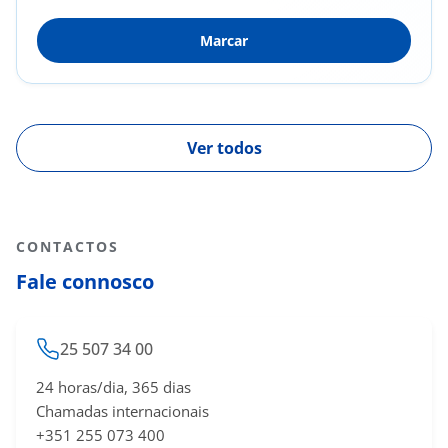
alimentos e venenos de insectos; Alergia e
Marcar
hipersensibilidade a agentes químicos e
físicos; Alergias do aparelho digestivo;
Imunologia clínica; Avaliação funcional e
imuno-inflamatória das vias aéreas
Ver todos
CONTACTOS
Fale connosco
25 507 34 00
24 horas/dia, 365 dias
Chamadas internacionais
+351 255 073 400