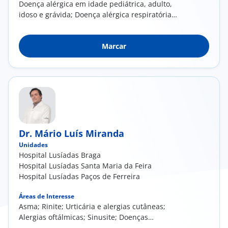
Doença alérgica em idade pediátrica, adulto,
idoso e grávida; Doença alérgica respiratória
(Rinite, Asma, Rinossinusite); Doenças da pele
(dermatite de contacto, dermatite atópica,
Marcar
Urticária e Angioedema); Alergia a
Medicamentos; Anafilaxia
Dr. Mário Luís Miranda
Unidades
Hospital Lusíadas Braga
Hospital Lusíadas Santa Maria da Feira
Hospital Lusíadas Paços de Ferreira
Áreas de Interesse
Asma; Rinite; Urticária e alergias cutâneas;
Alergias oftálmicas; Sinusite; Doenças
profissionais; Alergia a medicamentos,