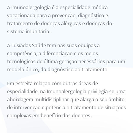
onnosco
A Imunoalergologia é a especialidade médica
vocacionada para a prevenção, diagnóstico e
íadas
tratamento de doenças alérgicas e doenças do
sistema imunitário.
Doc
A Lusíadas Saúde tem nas suas equipas a
ínica
competência, a diferenciação e os meios
tecnológicos de última geração necessários para um
ug
modelo único, do diagnóstico ao tratamento.
s Sport
Em estreita relação com outras áreas de
especialidade, na Imunoalergologia privilegia-se uma
e a nós
abordagem multidisciplinar que alarga o seu âmbito
de intervenção e potencia o tratamento de situações
complexas em benefício dos doentes.