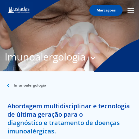
Marcações
Mobi
Men
T
Icon
N
Lusíadas
Imunoalergologia
Hospitais
e
Clínicas
Corpo
Clínico
Imunoalergologia
Especialidades
Abordagem multidisciplinar e tecnologia
Acordos
de última geração para o
diagnóstico e tratamento de doenças
imunoalérgicas.