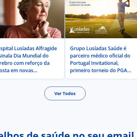
spital Lusíadas Alfragide
Grupo Lusíadas Saúde é
sinala Dia Mundial do
parceiro médico oficial do
rebro com reforço da
Portugal Invitational,
osta em novas
primeiro torneio do PGA
rapêuticas para a Doença
TOUR Champions em
 Alzheimer
Portugal
Ver Todos
lhos de saúde no seu email