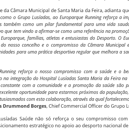
te da Câmara Municipal de Santa Maria da Feira, adianta qu
, como o Grupo Lusíadas, ao Europarque Running reforça a im
s também como um pilar fundamental para uma vida saudáve
vo que tem vindo a afirmar-se como uma referência na promoção
Europarque, famílias, atletas e entusiastas do Desporto. O E
 do nosso concelho e o compromisso da Câmara Municipal 
unidades para uma prática desportiva regular que melhora a sa
Running reforça o nosso compromisso com a saúde e o bem
vo na integração do Hospital Lusíadas Santa Maria da Feira na
o constante com a comunidade e a promoção da saúde são pi
 excelente oportunidade para estarmos próximos da população
tusiasmados com esta colaboração, através da qual fortalecemo
ís Drummond Borges
, Chief Commercial Officer do Grupo 
 Lusíadas Saúde não só reforça o seu compromisso co
osicionamento estratégico no apoio ao desporto nacional d