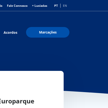
ós
Fale Connosco
+ Lusíadas
PT
EN
Marcações
Acordos
 Europarque