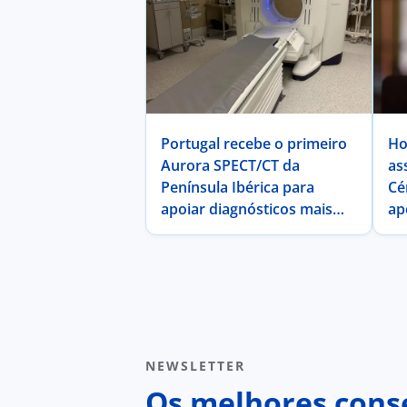
Portugal recebe o primeiro
Ho
Aurora SPECT/CT da
as
Península Ibérica para
Cé
apoiar diagnósticos mais
ap
rápidos e precisos em
te
oncologia e cardiologia
de
NEWSLETTER
Os melhores conse