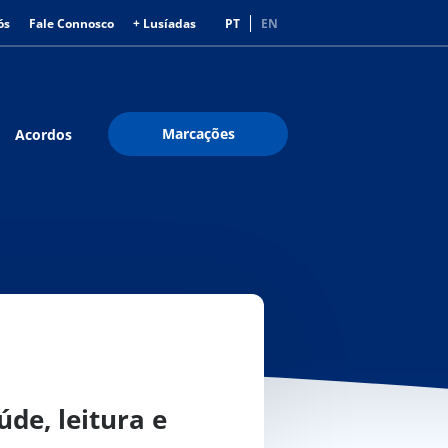
ós
Fale Connosco
+ Lusíadas
PT
EN
Marcações
Acordos
de, leitura e