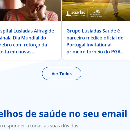
spital Lusíadas Alfragide
Grupo Lusíadas Saúde é
sinala Dia Mundial do
parceiro médico oficial do
rebro com reforço da
Portugal Invitational,
osta em novas
primeiro torneio do PGA
rapêuticas para a Doença
TOUR Champions em
 Alzheimer
Portugal
Ver Todos
lhos de saúde no seu email
a responder a todas as suas dúvidas.