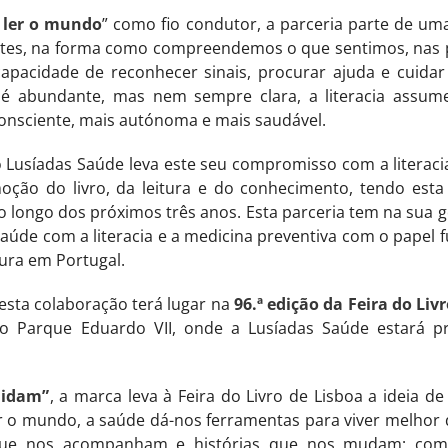
 ler o mundo
” como fio condutor, a parceria parte de uma
tes, na forma como compreendemos o que sentimos, nas 
pacidade de reconhecer sinais, procurar ajuda e cuida
é abundante, mas nem sempre clara, a literacia assu
consciente, mais autónoma e mais saudável.
o Lusíadas Saúde leva este seu compromisso com a literac
ção do livro, da leitura e do conhecimento, tendo est
 ao longo dos próximos três anos. Esta parceria tem na sua
aúde com a literacia e a medicina preventiva com o pape
ura em Portugal.
sta colaboração terá lugar na
96.ª edição da Feira do Liv
o Parque Eduardo VII, onde a Lusíadas Saúde estará p
uidam”
, a marca leva à Feira do Livro de Lisboa a ideia de
o mundo, a saúde dá-nos ferramentas para viver melhor d
que nos acompanham e histórias que nos mudam; como