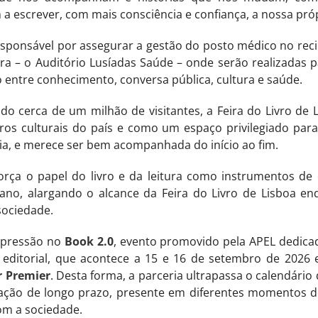
 escrever, com mais consciência e confiança, a nossa própr
esponsável por assegurar a gestão do posto médico no rec
ra – o Auditório Lusíadas Saúde – onde serão realizadas p
o entre conhecimento, conversa pública, cultura e saúde.
do cerca de um milhão de visitantes, a Feira do Livro de 
s culturais do país e como um espaço privilegiado par
ria, e merece ser bem acompanhada do início ao fim.
força o papel do livro e da leitura como instrumentos de
ano, alargando o alcance da Feira do Livro de Lisboa e
 sociedade.
xpressão no
Book 2.0
, evento promovido pela APEL dedicad
or editorial, que acontece a 15 e 16 de setembro de 2026
r Premier
. Desta forma, a parceria ultrapassa o calendário 
ão de longo prazo, presente em diferentes momentos de
om a sociedade.