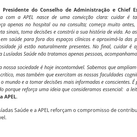
, Presidente do Conselho de Administração e Chief E
ria com a APEL nasce de uma convicção clara: cuidar é t
a apenas no hospital ou na consulta; começa muito antes
a sinais, toma decisões e constrói a sua história de vida. Ao a
a em saúde para fora dos espaços clínicos e aproximá-la das
iosidade já estão naturalmente presentes. No final, cuidar é 
 na Lusíadas Saúde não tratamos apenas pessoas, acompanhamos 
a na nossa sociedade é hoje incontornável. Sabemos que amplia
o crítico, mas também que exercitam as nossas faculdades cognit
o mundo e a tomar decisões mais informadas e conscientes. É p
ido porque reforça uma ideia que consideramos essencial: a le
da APEL
.
síadas Saúde e a APEL reforçam o compromisso de contrib
vel.