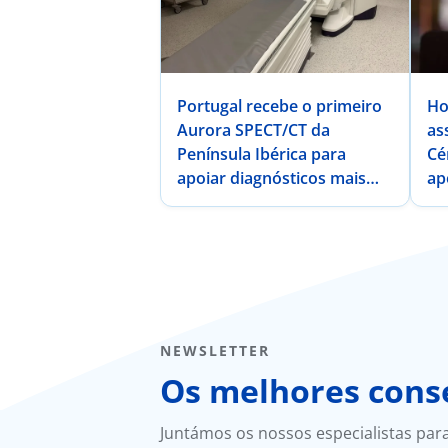
Portugal recebe o primeiro
Ho
Aurora SPECT/CT da
as
Península Ibérica para
Cé
apoiar diagnósticos mais
ap
rápidos e precisos em
te
oncologia e cardiologia
de
NEWSLETTER
Os melhores conse
Juntámos os nossos especialistas par