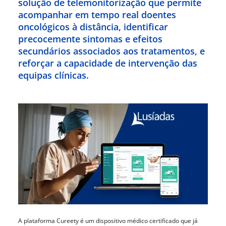
solução de telemonitorização que permite
onnosco
acompanhar em tempo real doentes
oncológicos à distância, identificar
íadas
precocemente sintomas e efeitos
secundários associados aos tratamentos, e
Doc
reforçar a capacidade de intervenção das
equipas clínicas.
ínica
ug
s Sport
e a nós
A plataforma Cureety é um dispositivo médico certificado que já