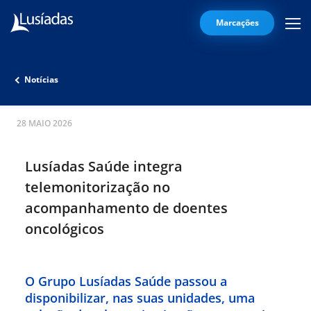
Marcações
Mobi
Men
T
Icon
N
Notícias
Lusíadas
Hospitais
28 MAIO 2026
e
Clínicas
Lusíadas Saúde integra
Corpo
telemonitorização no
Clínico
acompanhamento de doentes
Especialidades
oncológicos
Acordos
O Grupo Lusíadas Saúde passou a
disponibilizar, nas suas unidades, uma